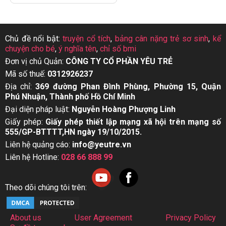
Chủ đề nổi bật:
truyện cổ tích
,
bảng cân nặng trẻ sơ sinh
,
kể
chuyện cho bé
,
ý nghĩa tên
,
chỉ số bmi
Đơn vị chủ Quản:
CÔNG TY CỔ PHẦN YÊU TRẺ
Mã số thuế:
0312926237
Địa chỉ:
369 đường Phan Đình Phùng, Phường 15, Quận
Phú Nhuận, Thành phố Hồ Chí Minh
Đại diện pháp luật:
Nguyễn Hoàng Phượng Linh
Giấy phép:
Giấy phép thiết lập mạng xã hội trên mạng số
555/GP-BTTTT,HN ngày 19/10/2015.
Liên hệ quảng cáo:
info@yeutre.vn
Liên hệ Hotline:
028 66 888 99
Theo dõi chúng tôi trên:
About us
User Agreement
Privacy Policy