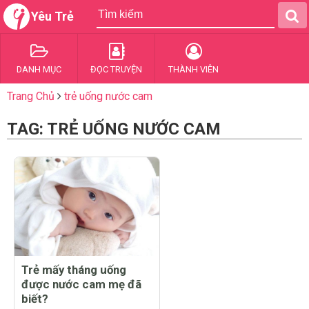
Yêu Trẻ
DANH MỤC
ĐỌC TRUYỆN
THÀNH VIÊN
Trang Chủ
trẻ uống nước cam
TAG: TRẺ UỐNG NƯỚC CAM
Trẻ mấy tháng uống
được nước cam mẹ đã
biết?