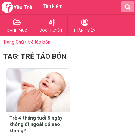
Yêu Trẻ
DANH MỤC
ĐỌC TRUYỆN
THÀNH VIÊN
Trang Chủ
trẻ táo bón
TAG: TRẺ TÁO BÓN
Trẻ 4 tháng tuổi 5 ngày
không đi ngoài có sao
không?