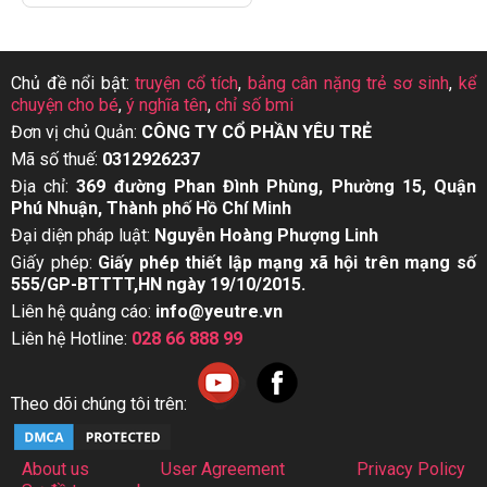
Chủ đề nổi bật:
truyện cổ tích
,
bảng cân nặng trẻ sơ sinh
,
kể
chuyện cho bé
,
ý nghĩa tên
,
chỉ số bmi
Đơn vị chủ Quản:
CÔNG TY CỔ PHẦN YÊU TRẺ
Mã số thuế:
0312926237
Địa chỉ:
369 đường Phan Đình Phùng, Phường 15, Quận
Phú Nhuận, Thành phố Hồ Chí Minh
Đại diện pháp luật:
Nguyễn Hoàng Phượng Linh
Giấy phép:
Giấy phép thiết lập mạng xã hội trên mạng số
555/GP-BTTTT,HN ngày 19/10/2015.
Liên hệ quảng cáo:
info@yeutre.vn
Liên hệ Hotline:
028 66 888 99
Theo dõi chúng tôi trên:
About us
User Agreement
Privacy Policy