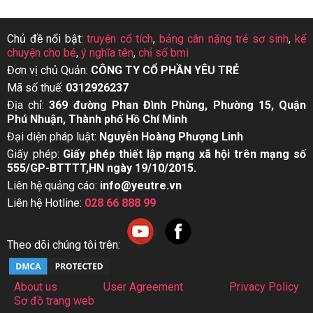
Chủ đề nổi bật:
truyện cổ tích
,
bảng cân nặng trẻ sơ sinh
,
kể
chuyện cho bé
,
ý nghĩa tên
,
chỉ số bmi
Đơn vị chủ Quản:
CÔNG TY CỔ PHẦN YÊU TRẺ
Mã số thuế:
0312926237
Địa chỉ:
369 đường Phan Đình Phùng, Phường 15, Quận
Phú Nhuận, Thành phố Hồ Chí Minh
Đại diện pháp luật:
Nguyễn Hoàng Phượng Linh
Giấy phép:
Giấy phép thiết lập mạng xã hội trên mạng số
555/GP-BTTTT,HN ngày 19/10/2015.
Liên hệ quảng cáo:
info@yeutre.vn
Liên hệ Hotline:
028 66 888 99
Theo dõi chúng tôi trên:
About us
User Agreement
Privacy Policy
Sơ đồ trang web