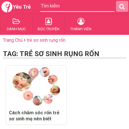
Yêu Trẻ
DANH MỤC
ĐỌC TRUYỆN
THÀNH VIÊN
Trang Chủ
trẻ sơ sinh rụng rốn
TAG: TRẺ SƠ SINH RỤNG RỐN
Cách chăm sóc rốn trẻ
sơ sinh mẹ nên biết