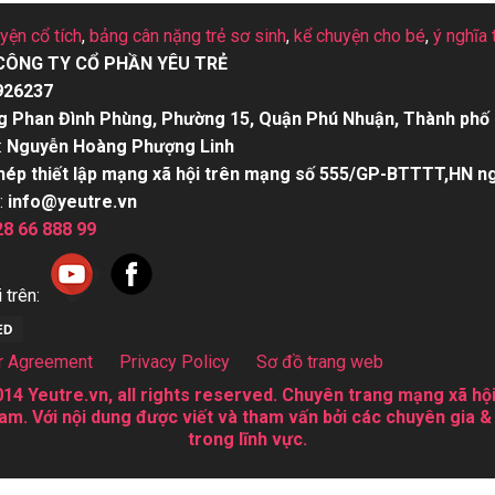
uyện cổ tích
,
bảng cân nặng trẻ sơ sinh
,
kể chuyện cho bé
,
ý nghĩa 
CÔNG TY CỔ PHẦN YÊU TRẺ
926237
g Phan Đình Phùng, Phường 15, Quận Phú Nhuận, Thành phố 
:
Nguyễn Hoàng Phượng Linh
hép thiết lập mạng xã hội trên mạng số 555/GP-BTTTT,HN n
:
info@yeutre.vn
28 66 888 99
 trên:
r Agreement
Privacy Policy
Sơ đồ trang web
14 Yeutre.vn, all rights reserved. Chuyên trang mạng xã hội
am. Với nội dung được viết và tham vấn bởi các chuyên gia &
trong lĩnh vực.