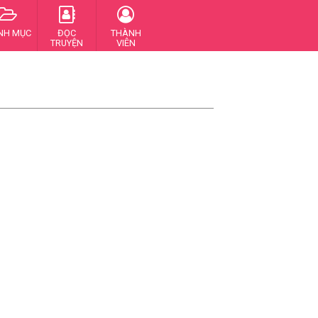
NH MỤC
ĐỌC
THÀNH
TRUYỆN
VIÊN