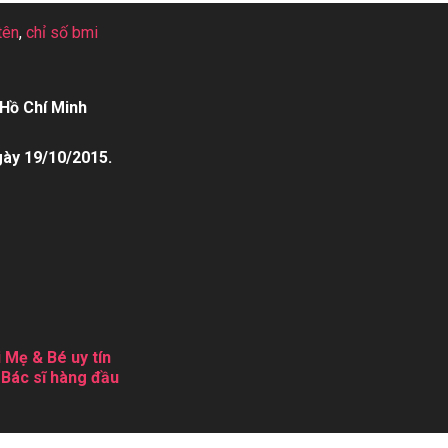
tên
,
chỉ số bmi
Hồ Chí Minh
gày 19/10/2015.
 Mẹ & Bé uy tín
 Bác sĩ hàng đầu