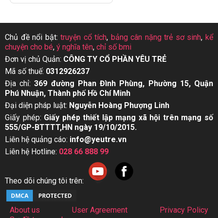
Chủ đề nổi bật:
truyện cổ tích
,
bảng cân nặng trẻ sơ sinh
,
kể
chuyện cho bé
,
ý nghĩa tên
,
chỉ số bmi
Đơn vị chủ Quản:
CÔNG TY CỔ PHẦN YÊU TRẺ
Mã số thuế:
0312926237
Địa chỉ:
369 đường Phan Đình Phùng, Phường 15, Quận
Phú Nhuận, Thành phố Hồ Chí Minh
Đại diện pháp luật:
Nguyễn Hoàng Phượng Linh
Giấy phép:
Giấy phép thiết lập mạng xã hội trên mạng số
555/GP-BTTTT,HN ngày 19/10/2015.
Liên hệ quảng cáo:
info@yeutre.vn
Liên hệ Hotline:
028 66 888 99
Theo dõi chúng tôi trên:
About us
User Agreement
Privacy Policy