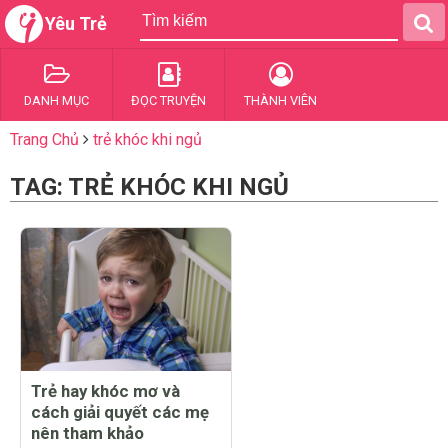
Yêu Trẻ
DANH MỤC
ĐỌC TRUYỆN
THÀNH VIÊN
Trang Chủ
trẻ khóc khi ngủ
TAG: TRẺ KHÓC KHI NGỦ
Trẻ hay khóc mơ và
cách giải quyết các mẹ
nên tham khảo