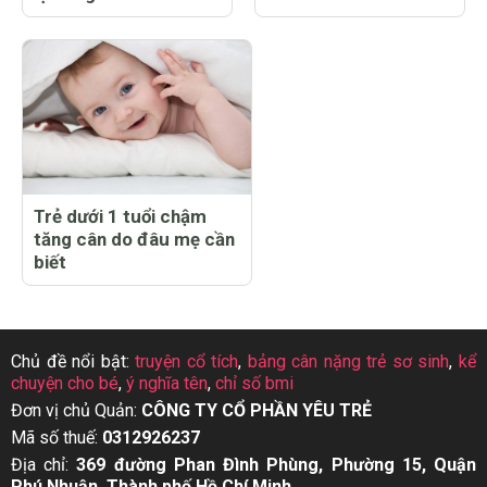
Trẻ dưới 1 tuổi chậm
tăng cân do đâu mẹ cần
biết
Chủ đề nổi bật:
truyện cổ tích
,
bảng cân nặng trẻ sơ sinh
,
kể
chuyện cho bé
,
ý nghĩa tên
,
chỉ số bmi
Đơn vị chủ Quản:
CÔNG TY CỔ PHẦN YÊU TRẺ
Mã số thuế:
0312926237
Địa chỉ:
369 đường Phan Đình Phùng, Phường 15, Quận
Phú Nhuận, Thành phố Hồ Chí Minh