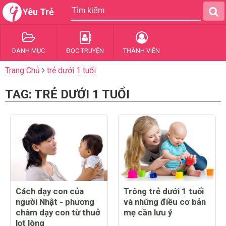
Yêu Trẻ
DANH MỤC
ĐỌC TRUYỆN
THÀNH VIÊN
Trang Chủ
trẻ dưới 1 tuổi
TAG: TRẺ DƯỚI 1 TUỔI
Cách dạy con của
Trông trẻ dưới 1 tuổi
người Nhật - phương
và những điều cơ bản
châm dạy con từ thuở
mẹ cần lưu ý
lọt lòng