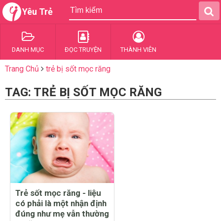
Yêu Trẻ
DANH MỤC
ĐỌC TRUYỆN
THÀNH VIÊN
Trang Chủ
trẻ bị sốt mọc răng
TAG: TRẺ BỊ SỐT MỌC RĂNG
Trẻ sốt mọc răng - liệu
có phải là một nhận định
đúng như mẹ vẫn thường