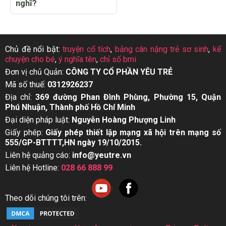
nghĩ?
Chủ đề nổi bật:
truyện cổ tích
,
bảng cân nặng trẻ sơ sinh
,
kể
chuyện cho bé
,
ý nghĩa tên
,
chỉ số bmi
Đơn vị chủ Quản:
CÔNG TY CỔ PHẦN YÊU TRẺ
Mã số thuế:
0312926237
Địa chỉ:
369 đường Phan Đình Phùng, Phường 15, Quận
Phú Nhuận, Thành phố Hồ Chí Minh
Đại diện pháp luật:
Nguyễn Hoàng Phượng Linh
Giấy phép:
Giấy phép thiết lập mạng xã hội trên mạng số
555/GP-BTTTT,HN ngày 19/10/2015.
Liên hệ quảng cáo:
info@yeutre.vn
Liên hệ Hotline:
028 66 888 99
Theo dõi chúng tôi trên: