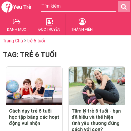
Yêu Trẻ
DANH MỤC
ĐỌC TRUYỆN
THÀNH VIÊN
Trang Chủ
trẻ 6 tuổi
TAG: TRẺ 6 TUỔI
Cách dạy trẻ 6 tuổi
Tâm lý trẻ 6 tuổi - bạn
học tập bằng các hoạt
đã hiểu và thể hiện
động vui nhộn
tình yêu thương đúng
cách với con?