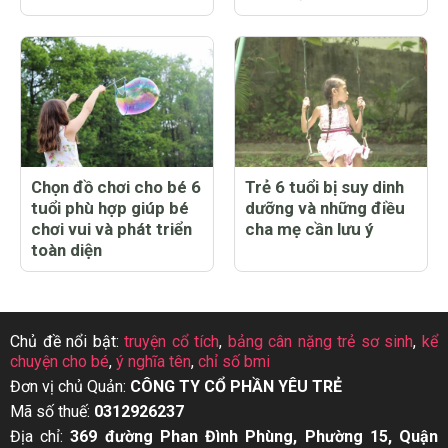
Chọn đồ chơi cho bé 6
Trẻ 6 tuổi bị suy dinh
tuổi phù hợp giúp bé
dưỡng và những điều
chơi vui và phát triển
cha mẹ cần lưu ý
toàn diện
Chủ đề nổi bật:
truyện cổ tích
,
bảng cân nặng trẻ sơ sinh
,
kể
chuyện cho bé
,
ý nghĩa tên
,
chỉ số bmi
Đơn vị chủ Quản:
CÔNG TY CỔ PHẦN YÊU TRẺ
Mã số thuế:
0312926237
Địa chỉ:
369 đường Phan Đình Phùng, Phường 15, Quận