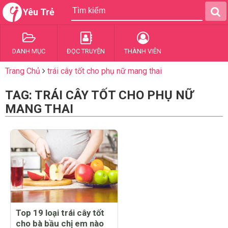
Yêu Trẻ
DANH MỤC
ĐỌC TRUYỆN
THÀNH VIÊN
Trang Chủ
trái cây tốt cho phụ nữ mang thai
TAG: TRÁI CÂY TỐT CHO PHỤ NỮ
MANG THAI
Top 19 loại trái cây tốt
cho bà bầu chị em nào