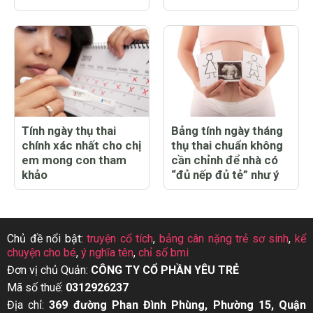
Tính ngày thụ thai
Bảng tính ngày tháng
chính xác nhất cho chị
thụ thai chuẩn không
em mong con tham
cần chỉnh để nhà có
khảo
“đủ nếp đủ tẻ” như ý
Chủ đề nổi bật:
truyện cổ tích
,
bảng cân nặng trẻ sơ sinh
,
kể
chuyện cho bé
,
ý nghĩa tên
,
chỉ số bmi
Đơn vị chủ Quản:
CÔNG TY CỔ PHẦN YÊU TRẺ
Mã số thuế:
0312926237
Địa chỉ:
369 đường Phan Đình Phùng, Phường 15, Quận