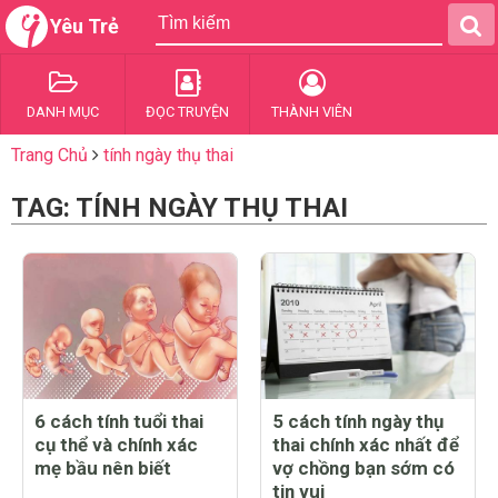
Yêu Trẻ
DANH MỤC
ĐỌC TRUYỆN
THÀNH VIÊN
Trang Chủ
tính ngày thụ thai
TAG: TÍNH NGÀY THỤ THAI
6 cách tính tuổi thai
5 cách tính ngày thụ
cụ thể và chính xác
thai chính xác nhất để
mẹ bầu nên biết
vợ chồng bạn sớm có
tin vui