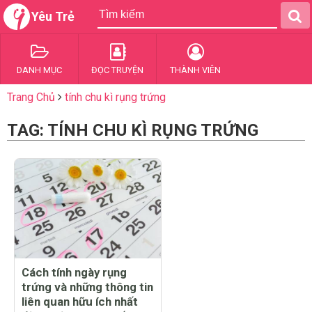
Yêu Trẻ
DANH MỤC
ĐỌC TRUYỆN
THÀNH VIÊN
Trang Chủ
tính chu kì rụng trứng
TAG: TÍNH CHU KÌ RỤNG TRỨNG
Cách tính ngày rụng
trứng và những thông tin
liên quan hữu ích nhất