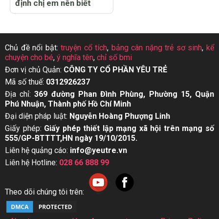
định chị em nên biết
Chủ đề nổi bật:
truyện cổ tích
,
bảng cân nặng trẻ sơ sinh
,
kể
chuyện cho bé
,
ý nghĩa tên
,
chỉ số bmi
Đơn vị chủ Quản:
CÔNG TY CỔ PHẦN YÊU TRẺ
Mã số thuế:
0312926237
Địa chỉ:
369 đường Phan Đình Phùng, Phường 15, Quận
Phú Nhuận, Thành phố Hồ Chí Minh
Đại diện pháp luật:
Nguyễn Hoàng Phượng Linh
Giấy phép:
Giấy phép thiết lập mạng xã hội trên mạng số
555/GP-BTTTT,HN ngày 19/10/2015.
Liên hệ quảng cáo:
info@yeutre.vn
Liên hệ Hotline:
028 66 888 99
Theo dõi chúng tôi trên: