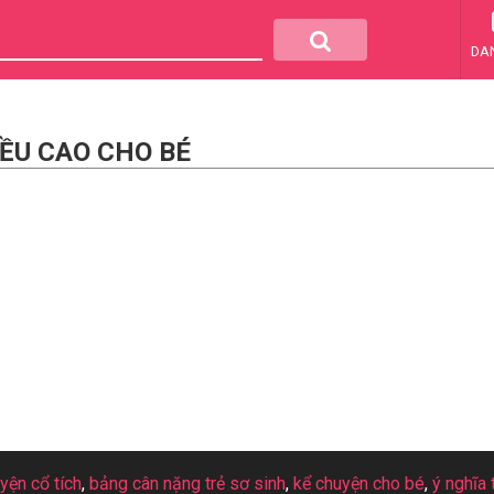
DA
ỀU CAO CHO BÉ
uyện cổ tích
,
bảng cân nặng trẻ sơ sinh
,
kể chuyện cho bé
,
ý nghĩa 