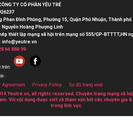
CÔNG TY CỔ PHẦN YÊU TRẺ
926237
g Phan Đình Phùng, Phường 15, Quận Phú Nhuận, Thành phố 
:
Nguyễn Hoàng Phượng Linh
hép thiết lập mạng xã hội trên mạng số 555/GP-BTTTT,HN n
:
info@yeutre.vn
28 66 888 99
 trên:
r Agreement
Privacy Policy
Sơ đồ trang web
14 Yeutre.vn, all rights reserved. Chuyên trang mạng xã hội
am. Với nội dung được viết và tham vấn bởi các chuyên gia &
trong lĩnh vực.