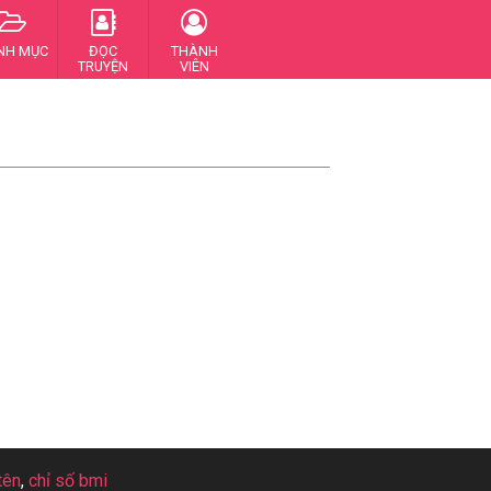
NH MỤC
ĐỌC
THÀNH
TRUYỆN
VIÊN
tên
,
chỉ số bmi