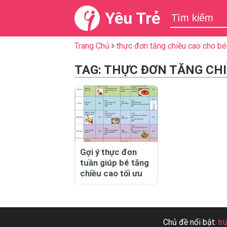
Yêu Trẻ
Trang Chủ
thực đơn tăng chiều cao cho bé
TAG: THỰC ĐƠN TĂNG CHI
Gợi ý thực đơn
tuần giúp bé tăng
chiều cao tối ưu
Chủ đề nổi bật:
tr