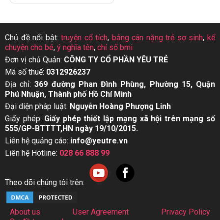
Chủ đề nổi bật:
truyện cổ tích
,
bảng cân nặng trẻ sơ sinh
,
kể
chuyện cho bé
,
ý nghĩa tên
,
chỉ số bmi
Đơn vị chủ Quản:
CÔNG TY CỔ PHẦN YÊU TRẺ
Mã số thuế:
0312926237
Địa chỉ:
369 đường Phan Đình Phùng, Phường 15, Quận
Phú Nhuận, Thành phố Hồ Chí Minh
Đại diện pháp luật:
Nguyễn Hoàng Phượng Linh
Giấy phép:
Giấy phép thiết lập mạng xã hội trên mạng số
555/GP-BTTTT,HN ngày 19/10/2015.
Liên hệ quảng cáo:
info@yeutre.vn
Liên hệ Hotline:
028 66 888 99
Theo dõi chúng tôi trên:
About us
User Agreement
Privacy Policy