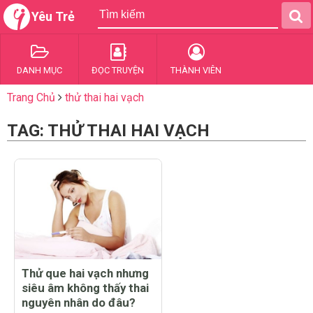
Yêu Trẻ
DANH MỤC
ĐỌC TRUYỆN
THÀNH VIÊN
Trang Chủ
thử thai hai vạch
TAG: THỬ THAI HAI VẠCH
Thử que hai vạch nhưng
siêu âm không thấy thai
nguyên nhân do đâu?