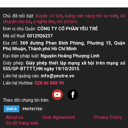
Chủ đề nổi bật:
truyện cổ tích
,
bảng cân nặng trẻ sơ sinh
,
kể
chuyện cho bé
,
ý nghĩa tên
,
chỉ số bmi
Đơn vị chủ Quản:
CÔNG TY CỔ PHẦN YÊU TRẺ
Mã số thuế:
0312926237
Địa chỉ:
369 đường Phan Đình Phùng, Phường 15, Quận
Phú Nhuận, Thành phố Hồ Chí Minh
Đại diện pháp luật:
Nguyễn Hoàng Phượng Linh
Giấy phép:
Giấy phép thiết lập mạng xã hội trên mạng số
555/GP-BTTTT,HN ngày 19/10/2015.
Liên hệ quảng cáo:
info@yeutre.vn
Liên hệ Hotline:
028 66 888 99
Theo dõi chúng tôi trên:
About us
User Agreement
Privacy Policy
Sơ đồ trang web