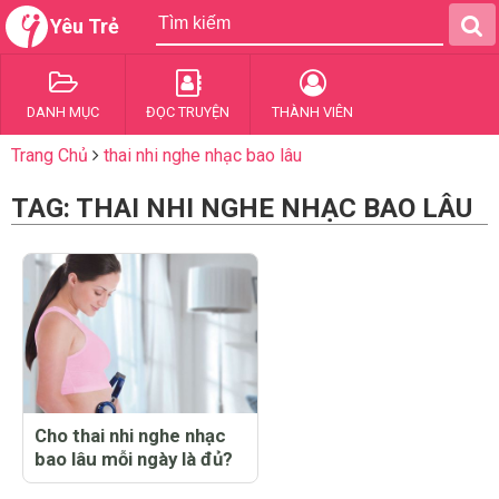
Yêu Trẻ
DANH MỤC
ĐỌC TRUYỆN
THÀNH VIÊN
Trang Chủ
thai nhi nghe nhạc bao lâu
TAG: THAI NHI NGHE NHẠC BAO LÂU
Cho thai nhi nghe nhạc
bao lâu mỗi ngày là đủ?