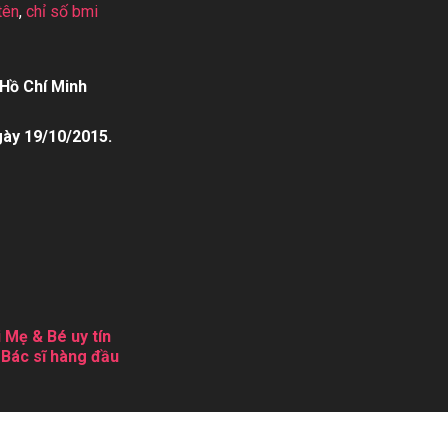
tên
,
chỉ số bmi
Hồ Chí Minh
gày 19/10/2015.
 Mẹ & Bé uy tín
 Bác sĩ hàng đầu