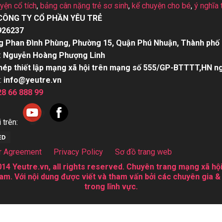
uyện cổ tích
,
bảng cân nặng trẻ sơ sinh
,
kể chuyện cho bé
,
ý nghĩa 
CÔNG TY CỔ PHẦN YÊU TRẺ
926237
g Phan Đình Phùng, Phường 15, Quận Phú Nhuận, Thành phố 
:
Nguyễn Hoàng Phượng Linh
hép thiết lập mạng xã hội trên mạng số 555/GP-BTTTT,HN n
:
info@yeutre.vn
28 66 888 99
 trên:
r Agreement
Privacy Policy
Sơ đồ trang web
14 Yeutre.vn, all rights reserved. Chuyên trang mạng xã hội
am. Với nội dung được viết và tham vấn bởi các chuyên gia &
trong lĩnh vực.