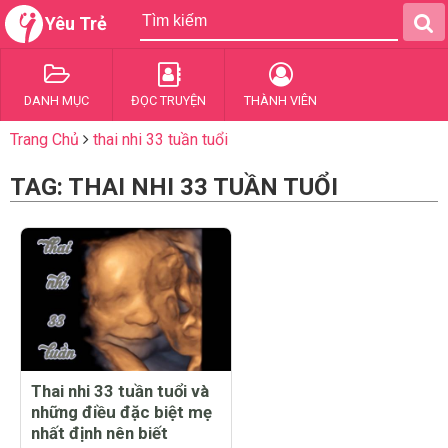
Yêu Trẻ
DANH MỤC
ĐỌC TRUYỆN
THÀNH VIÊN
Trang Chủ
thai nhi 33 tuần tuổi
TAG: THAI NHI 33 TUẦN TUỔI
Thai nhi 33 tuần tuổi và
những điều đặc biệt mẹ
nhất định nên biết