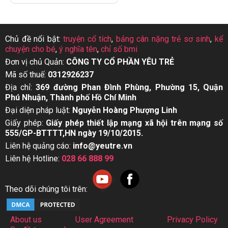
Chủ đề nổi bật:
truyện cổ tích
,
bảng cân nặng trẻ sơ sinh
,
kể
chuyện cho bé
,
ý nghĩa tên
,
chỉ số bmi
Đơn vị chủ Quản:
CÔNG TY CỔ PHẦN YÊU TRẺ
Mã số thuế:
0312926237
Địa chỉ:
369 đường Phan Đình Phùng, Phường 15, Quận
Phú Nhuận, Thành phố Hồ Chí Minh
Đại diện pháp luật:
Nguyễn Hoàng Phượng Linh
Giấy phép:
Giấy phép thiết lập mạng xã hội trên mạng số
555/GP-BTTTT,HN ngày 19/10/2015.
Liên hệ quảng cáo:
info@yeutre.vn
Liên hệ Hotline:
028 66 888 99
Theo dõi chúng tôi trên:
About us
User Agreement
Privacy Policy