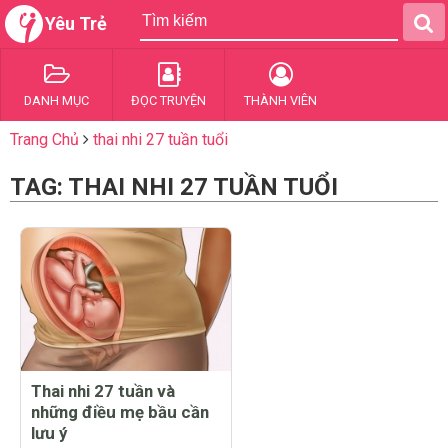
Yêu Trẻ
DANH MỤC
ĐỌC TRUYỆN
THÀNH VIÊN
Trang Chủ
thai nhi 27 tuần tuổi
TAG: THAI NHI 27 TUẦN TUỔI
Thai nhi 27 tuần và
những điều mẹ bầu cần
lưu ý