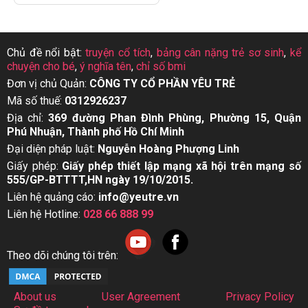
Chủ đề nổi bật:
truyện cổ tích
,
bảng cân nặng trẻ sơ sinh
,
kể
chuyện cho bé
,
ý nghĩa tên
,
chỉ số bmi
Đơn vị chủ Quản:
CÔNG TY CỔ PHẦN YÊU TRẺ
Mã số thuế:
0312926237
Địa chỉ:
369 đường Phan Đình Phùng, Phường 15, Quận
Phú Nhuận, Thành phố Hồ Chí Minh
Đại diện pháp luật:
Nguyễn Hoàng Phượng Linh
Giấy phép:
Giấy phép thiết lập mạng xã hội trên mạng số
555/GP-BTTTT,HN ngày 19/10/2015.
Liên hệ quảng cáo:
info@yeutre.vn
Liên hệ Hotline:
028 66 888 99
Theo dõi chúng tôi trên:
About us
User Agreement
Privacy Policy