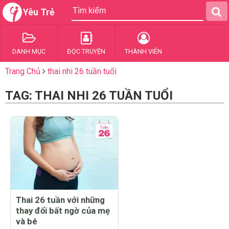
Yêu Trẻ
DANH MỤC
ĐỌC TRUYỆN
THÀNH VIÊN
Trang Chủ
thai nhi 26 tuần tuổi
TAG: THAI NHI 26 TUẦN TUỔI
Thai 26 tuần với những
thay đổi bất ngờ của mẹ
và bé