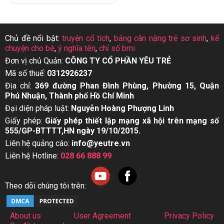
Chủ đề nổi bật:
truyện cổ tích
,
bảng cân nặng trẻ sơ sinh
,
kể
chuyện cho bé
,
ý nghĩa tên
,
chỉ số bmi
Đơn vị chủ Quản:
CÔNG TY CỔ PHẦN YÊU TRẺ
Mã số thuế:
0312926237
Địa chỉ:
369 đường Phan Đình Phùng, Phường 15, Quận
Phú Nhuận, Thành phố Hồ Chí Minh
Đại diện pháp luật:
Nguyễn Hoàng Phượng Linh
Giấy phép:
Giấy phép thiết lập mạng xã hội trên mạng số
555/GP-BTTTT,HN ngày 19/10/2015.
Liên hệ quảng cáo:
info@yeutre.vn
Liên hệ Hotline:
028 66 888 99
Theo dõi chúng tôi trên:
About us
User Agreement
Privacy Policy