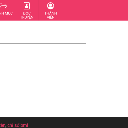
NH MỤC
ĐỌC
THÀNH
TRUYỆN
VIÊN
tên
,
chỉ số bmi