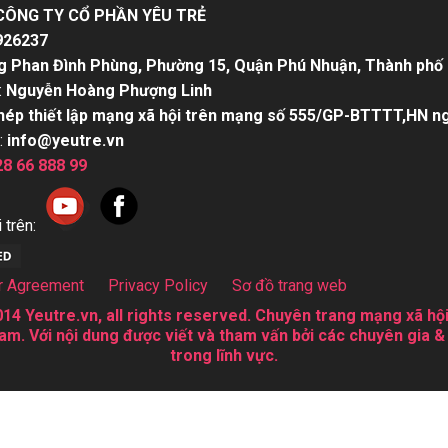
CÔNG TY CỔ PHẦN YÊU TRẺ
926237
g Phan Đình Phùng, Phường 15, Quận Phú Nhuận, Thành phố 
:
Nguyễn Hoàng Phượng Linh
hép thiết lập mạng xã hội trên mạng số 555/GP-BTTTT,HN n
:
info@yeutre.vn
28 66 888 99
 trên:
r Agreement
Privacy Policy
Sơ đồ trang web
14 Yeutre.vn, all rights reserved. Chuyên trang mạng xã hội
am. Với nội dung được viết và tham vấn bởi các chuyên gia &
trong lĩnh vực.