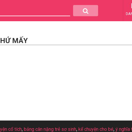
DA
THỨ MẤY
uyện cổ tích
,
bảng cân nặng trẻ sơ sinh
,
kể chuyện cho bé
,
ý nghĩa 