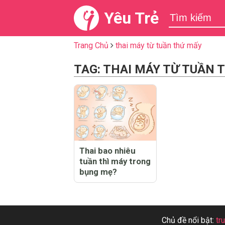
Yêu Trẻ
Trang Chủ
thai máy từ tuần thứ mấy
TAG: THAI MÁY TỪ TUẦN 
Thai bao nhiêu
tuần thì máy trong
bụng mẹ?
Chủ đề nổi bật:
tr