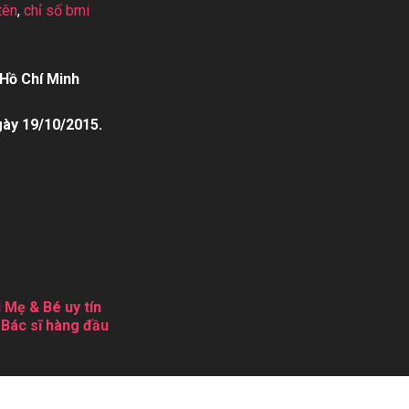
tên
,
chỉ số bmi
Hồ Chí Minh
gày 19/10/2015.
 Mẹ & Bé uy tín
 Bác sĩ hàng đầu