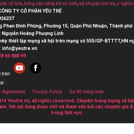
uyện cổ tích
,
bảng cân nặng trẻ sơ sinh
,
kể chuyện cho bé
,
ý nghĩa 
CÔNG TY CỔ PHẦN YÊU TRẺ
926237
g Phan Đình Phùng, Phường 15, Quận Phú Nhuận, Thành phố 
:
Nguyễn Hoàng Phượng Linh
hép thiết lập mạng xã hội trên mạng số 555/GP-BTTTT,HN n
:
info@yeutre.vn
28 66 888 99
 trên:
r Agreement
Privacy Policy
Sơ đồ trang web
14 Yeutre.vn, all rights reserved. Chuyên trang mạng xã hội
am. Với nội dung được viết và tham vấn bởi các chuyên gia &
trong lĩnh vực.