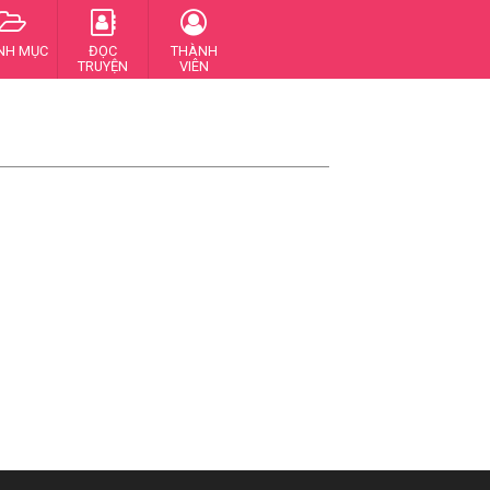
NH MỤC
ĐỌC
THÀNH
TRUYỆN
VIÊN