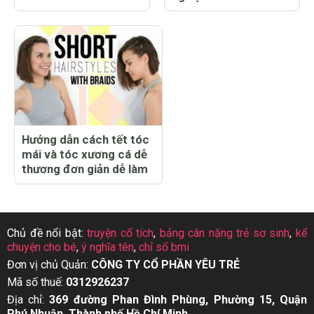
Hướng dẫn cách tết tóc
mái và tóc xương cá dễ
thương đơn giản dễ làm
Chủ đề nổi bật:
truyện cổ tích
,
bảng cân nặng trẻ sơ sinh
,
kể
chuyện cho bé
,
ý nghĩa tên
,
chỉ số bmi
Đơn vị chủ Quản:
CÔNG TY CỔ PHẦN YÊU TRẺ
Mã số thuế:
0312926237
Địa chỉ:
369 đường Phan Đình Phùng, Phường 15, Quận
Phú Nhuận, Thành phố Hồ Chí Minh