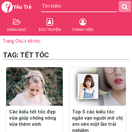
Yêu Trẻ
DANH MỤC
ĐỌC TRUYỆN
THÀNH VIÊN
Trang Chủ
tết tóc
TAG: TẾT TÓC
Các kiểu tết tóc đẹp
Top 5 các kiểu tóc
vừa giúp chống nóng
ngắn vạn người mê chị
vừa thêm xinh
em nên một lần trải
nghiệm