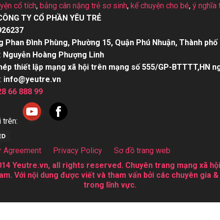
uyện cổ tích
,
bảng cân nặng trẻ sơ sinh
,
kể chuyện cho bé
,
ý nghĩa 
CÔNG TY CỔ PHẦN YÊU TRẺ
926237
g Phan Đình Phùng, Phường 15, Quận Phú Nhuận, Thành phố 
:
Nguyễn Hoàng Phượng Linh
hép thiết lập mạng xã hội trên mạng số 555/GP-BTTTT,HN n
:
info@yeutre.vn
28 66 888 99
 trên:
r Agreement
Privacy Policy
Sơ đồ trang web
14 Yeutre.vn, all rights reserved. Chuyên trang mạng xã hội
am. Với nội dung được viết và tham vấn bởi các chuyên gia &
trong lĩnh vực.