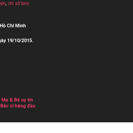
tên
,
chỉ số bmi
Hồ Chí Minh
gày 19/10/2015.
 Mẹ & Bé uy tín
 Bác sĩ hàng đầu