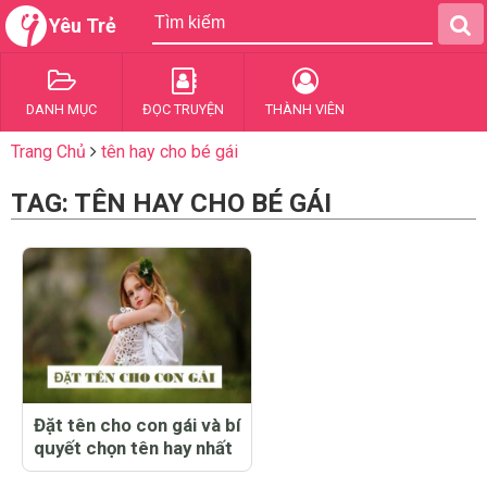
Yêu Trẻ
DANH MỤC
ĐỌC TRUYỆN
THÀNH VIÊN
Trang Chủ
tên hay cho bé gái
TAG: TÊN HAY CHO BÉ GÁI
Đặt tên cho con gái và bí
quyết chọn tên hay nhất