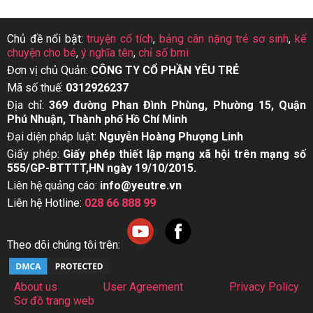
Chủ đề nổi bật:
truyện cổ tích
,
bảng cân nặng trẻ sơ sinh
,
kể
chuyện cho bé
,
ý nghĩa tên
,
chỉ số bmi
Đơn vị chủ Quản:
CÔNG TY CỔ PHẦN YÊU TRẺ
Mã số thuế:
0312926237
Địa chỉ:
369 đường Phan Đình Phùng, Phường 15, Quận
Phú Nhuận, Thành phố Hồ Chí Minh
Đại diện pháp luật:
Nguyễn Hoàng Phượng Linh
Giấy phép:
Giấy phép thiết lập mạng xã hội trên mạng số
555/GP-BTTTT,HN ngày 19/10/2015.
Liên hệ quảng cáo:
info@yeutre.vn
Liên hệ Hotline:
028 66 888 99
Theo dõi chúng tôi trên:
About us
User Agreement
Privacy Policy
Sơ đồ trang web