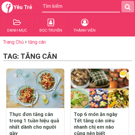
Yêu Trẻ
DANH MỤC
ĐỌC TRUYỆN
THÀNH VIÊN
Trang Chủ
tăng cân
TAG: TĂNG CÂN
Thực đơn tăng cân
Top 6 món ăn ngày
trong 1 tuần hiệu quả
Tết tăng cân siêu
nhất dành cho người
nhanh chị em nào
gầy
cũng nên biết