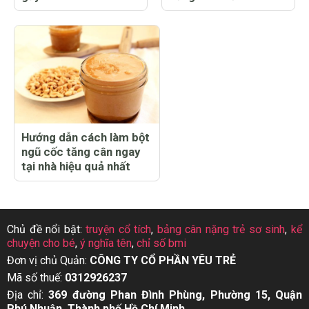
Hướng dẫn cách làm bột
ngũ cốc tăng cân ngay
tại nhà hiệu quả nhất
Chủ đề nổi bật:
truyện cổ tích
,
bảng cân nặng trẻ sơ sinh
,
kể
chuyện cho bé
,
ý nghĩa tên
,
chỉ số bmi
Đơn vị chủ Quản:
CÔNG TY CỔ PHẦN YÊU TRẺ
Mã số thuế:
0312926237
Địa chỉ:
369 đường Phan Đình Phùng, Phường 15, Quận
Phú Nhuận, Thành phố Hồ Chí Minh