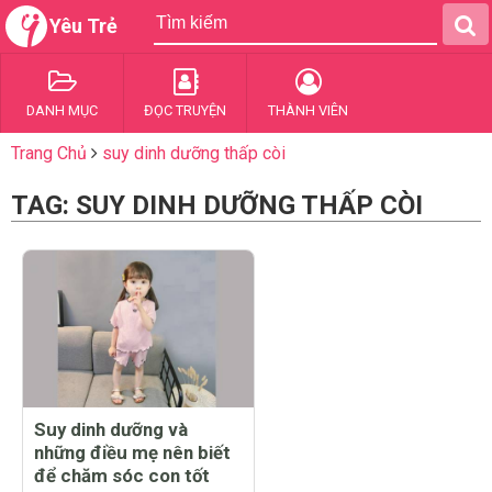
Yêu Trẻ
DANH MỤC
ĐỌC TRUYỆN
THÀNH VIÊN
Trang Chủ
suy dinh dưỡng thấp còi
TAG: SUY DINH DƯỠNG THẤP CÒI
Suy dinh dưỡng và
những điều mẹ nên biết
để chăm sóc con tốt