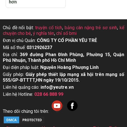
hơn
Chủ đề nổi bật:
truyện cổ tích
,
bảng cân nặng trẻ sơ sinh
,
kể
chuyện cho bé
,
ý nghĩa tên
,
chỉ số bmi
Đơn vị chủ Quản:
CÔNG TY CỔ PHẦN YÊU TRẺ
Mã số thuế:
0312926237
Địa chỉ:
369 đường Phan Đình Phùng, Phường 15, Quận
Phú Nhuận, Thành phố Hồ Chí Minh
Đại diện pháp luật:
Nguyễn Hoàng Phượng Linh
Giấy phép:
Giấy phép thiết lập mạng xã hội trên mạng số
555/GP-BTTTT,HN ngày 19/10/2015.
Liên hệ quảng cáo:
info@yeutre.vn
Liên hệ Hotline:
028 66 888 99
Theo dõi chúng tôi trên: