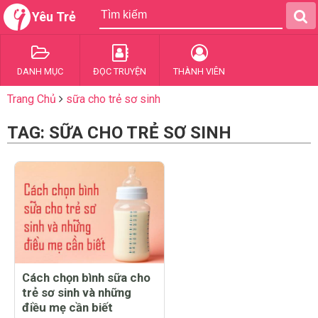
Yêu Trẻ
DANH MỤC
ĐỌC TRUYỆN
THÀNH VIÊN
Trang Chủ
sữa cho trẻ sơ sinh
TAG: SỮA CHO TRẺ SƠ SINH
Cách chọn bình sữa cho
trẻ sơ sinh và những
điều mẹ cần biết