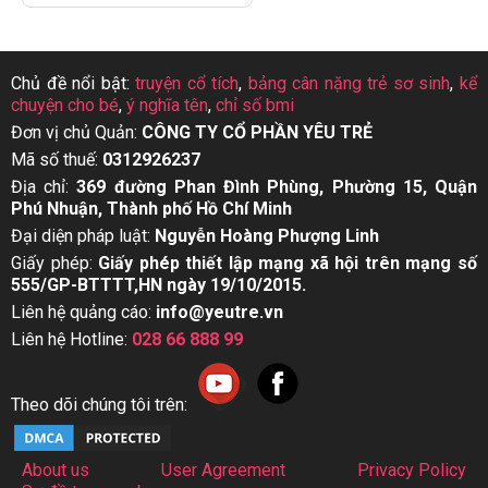
Chủ đề nổi bật:
truyện cổ tích
,
bảng cân nặng trẻ sơ sinh
,
kể
chuyện cho bé
,
ý nghĩa tên
,
chỉ số bmi
Đơn vị chủ Quản:
CÔNG TY CỔ PHẦN YÊU TRẺ
Mã số thuế:
0312926237
Địa chỉ:
369 đường Phan Đình Phùng, Phường 15, Quận
Phú Nhuận, Thành phố Hồ Chí Minh
Đại diện pháp luật:
Nguyễn Hoàng Phượng Linh
Giấy phép:
Giấy phép thiết lập mạng xã hội trên mạng số
555/GP-BTTTT,HN ngày 19/10/2015.
Liên hệ quảng cáo:
info@yeutre.vn
Liên hệ Hotline:
028 66 888 99
Theo dõi chúng tôi trên:
About us
User Agreement
Privacy Policy