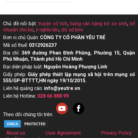
Chủ đề nổi bật:
truyện cổ tích
,
bảng cân nặng trẻ sơ sinh
,
kể
chuyện cho bé
,
ý nghĩa tên
,
chỉ số bmi
Đơn vị chủ Quản:
CÔNG TY CỔ PHẦN YÊU TRẺ
Mã số thuế:
0312926237
Địa chỉ:
369 đường Phan Đình Phùng, Phường 15, Quận
Phú Nhuận, Thành phố Hồ Chí Minh
Đại diện pháp luật:
Nguyễn Hoàng Phượng Linh
Giấy phép:
Giấy phép thiết lập mạng xã hội trên mạng số
555/GP-BTTTT,HN ngày 19/10/2015.
Liên hệ quảng cáo:
info@yeutre.vn
Liên hệ Hotline:
028 66 888 99
Theo dõi chúng tôi trên:
About us
User Agreement
Privacy Policy