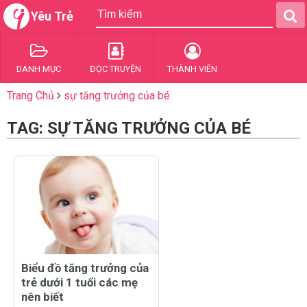
Yêu Trẻ
DANH MỤC
ĐỌC TRUYỆN
THÀNH VIÊN
Trang Chủ
sự tăng trưởng của bé
TAG: SỰ TĂNG TRƯỞNG CỦA BÉ
Biểu đồ tăng trưởng của
trẻ dưới 1 tuổi các mẹ
nên biết