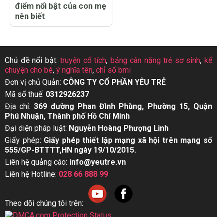
điểm nổi bật của con mẹ
nên biết
Chủ đề nổi bật:
truyện cổ tích
,
bảng cân nặng trẻ sơ sinh
,
kể
chuyện cho bé
,
ý nghĩa tên
,
chỉ số bmi
Đơn vị chủ Quản:
CÔNG TY CỔ PHẦN YÊU TRẺ
Mã số thuế:
0312926237
Địa chỉ:
369 đường Phan Đình Phùng, Phường 15, Quận
Phú Nhuận, Thành phố Hồ Chí Minh
Đại diện pháp luật:
Nguyễn Hoàng Phượng Linh
Giấy phép:
Giấy phép thiết lập mạng xã hội trên mạng số
555/GP-BTTTT,HN ngày 19/10/2015.
Liên hệ quảng cáo:
info@yeutre.vn
Liên hệ Hotline:
028 66 888 99
Theo dõi chúng tôi trên: