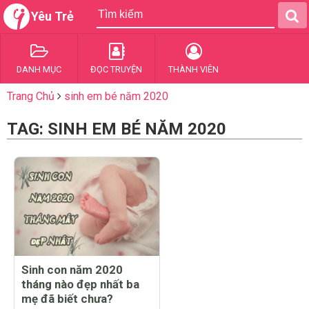
Yêu Trẻ
DANH MỤC
ĐỌC TRUYỆN
THÀNH VIÊN
Trang Chủ
sinh em bé năm 2020
TAG: SINH EM BÉ NĂM 2020
Sinh con năm 2020
tháng nào đẹp nhất ba
mẹ đã biết chưa?