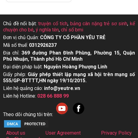
Chủ đề nổi bật:
truyện cổ tích
,
bảng cân nặng trẻ sơ sinh
,
kể
chuyện cho bé
,
ý nghĩa tên
,
chỉ số bmi
Đơn vị chủ Quản:
CÔNG TY CỔ PHẦN YÊU TRẺ
Mã số thuế:
0312926237
Địa chỉ:
369 đường Phan Đình Phùng, Phường 15, Quận
Phú Nhuận, Thành phố Hồ Chí Minh
Đại diện pháp luật:
Nguyễn Hoàng Phượng Linh
Giấy phép:
Giấy phép thiết lập mạng xã hội trên mạng số
555/GP-BTTTT,HN ngày 19/10/2015.
Liên hệ quảng cáo:
info@yeutre.vn
Liên hệ Hotline:
028 66 888 99
Theo dõi chúng tôi trên:
About us
User Agreement
Privacy Policy