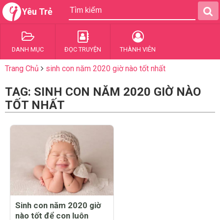
Yêu Trẻ
DANH MỤC
ĐỌC TRUYỆN
THÀNH VIÊN
Trang Chủ
sinh con năm 2020 giờ nào tốt nhất
TAG: SINH CON NĂM 2020 GIỜ NÀO
TỐT NHẤT
Sinh con năm 2020 giờ
nào tốt để con luôn