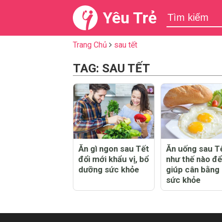
Yêu Trẻ
Trang Chủ
sau tết
TAG: SAU TẾT
Ăn gì ngon sau Tết
Ăn uống sau T
đổi mới khẩu vị, bổ
như thế nào để
dưỡng sức khỏe
giúp cân bằng 
sức khỏe