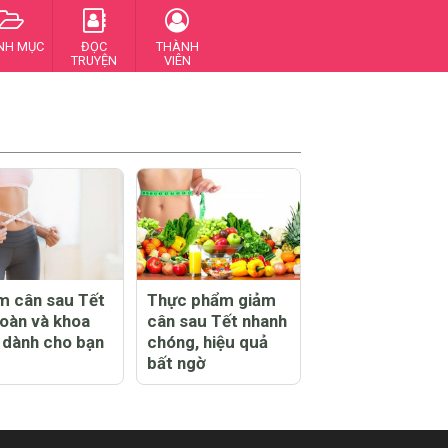
NH MỤC
ĐỌC
THÀNH
TRUYỆN
VIÊN
m cân sau Tết
Thực phẩm giảm
toàn và khoa
cân sau Tết nhanh
 dành cho bạn
chóng, hiệu quả
bất ngờ