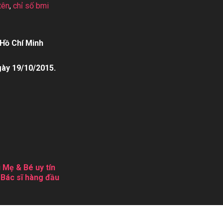
tên
,
chỉ số bmi
Hồ Chí Minh
gày 19/10/2015.
 Mẹ & Bé uy tín
 Bác sĩ hàng đầu