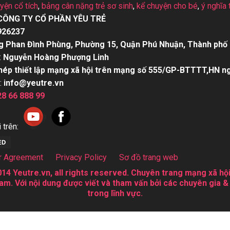
uyện cổ tích
,
bảng cân nặng trẻ sơ sinh
,
kể chuyện cho bé
,
ý nghĩa 
CÔNG TY CỔ PHẦN YÊU TRẺ
926237
g Phan Đình Phùng, Phường 15, Quận Phú Nhuận, Thành phố 
:
Nguyễn Hoàng Phượng Linh
hép thiết lập mạng xã hội trên mạng số 555/GP-BTTTT,HN n
:
info@yeutre.vn
28 66 888 99
 trên:
r Agreement
Privacy Policy
Sơ đồ trang web
14 Yeutre.vn, all rights reserved. Chuyên trang mạng xã hội
am. Với nội dung được viết và tham vấn bởi các chuyên gia &
trong lĩnh vực.