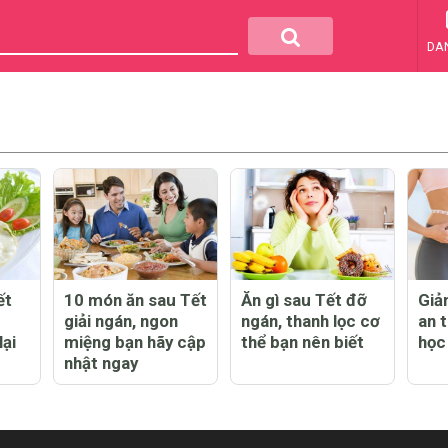
DA
ết
10 món ăn sau Tết
Ăn gì sau Tết đỡ
Giả
giải ngán, ngon
ngán, thanh lọc cơ
an 
lại
miệng bạn hãy cập
thể bạn nên biết
học
nhật ngay