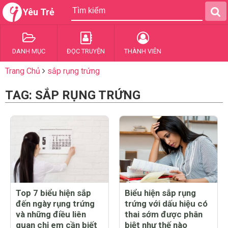
Yêu Trẻ
DANH MỤC
ĐỌC TRUYỆN
THÀNH VIÊN
Trang Chủ
sắp rụng trứng
TAG: SẮP RỤNG TRỨNG
Top 7 biểu hiện sắp
Biểu hiện sắp rụng
đến ngày rụng trứng
trứng với dấu hiệu có
và những điều liên
thai sớm được phân
quan chị em cần biết
biệt như thế nào