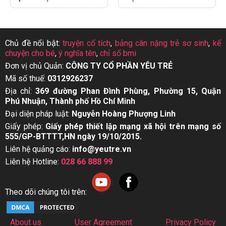
Chủ đề nổi bật:
truyện cổ tích
,
bảng cân nặng trẻ sơ sinh
,
kể
chuyện cho bé
,
ý nghĩa tên
,
chỉ số bmi
Đơn vị chủ Quản:
CÔNG TY CỔ PHẦN YÊU TRẺ
Mã số thuế:
0312926237
Địa chỉ:
369 đường Phan Đình Phùng, Phường 15, Quận
Phú Nhuận, Thành phố Hồ Chí Minh
Đại diện pháp luật:
Nguyễn Hoàng Phượng Linh
Giấy phép:
Giấy phép thiết lập mạng xã hội trên mạng số
555/GP-BTTTT,HN ngày 19/10/2015.
Liên hệ quảng cáo:
info@yeutre.vn
Liên hệ Hotline:
028 66 888 99
Theo dõi chúng tôi trên:
About us
User Agreement
Privacy Policy