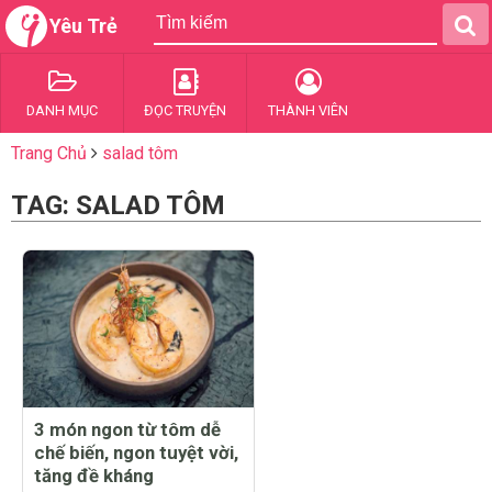
Yêu Trẻ
DANH MỤC
ĐỌC TRUYỆN
THÀNH VIÊN
Trang Chủ
salad tôm
TAG: SALAD TÔM
3 món ngon từ tôm dễ
chế biến, ngon tuyệt vời,
tăng đề kháng