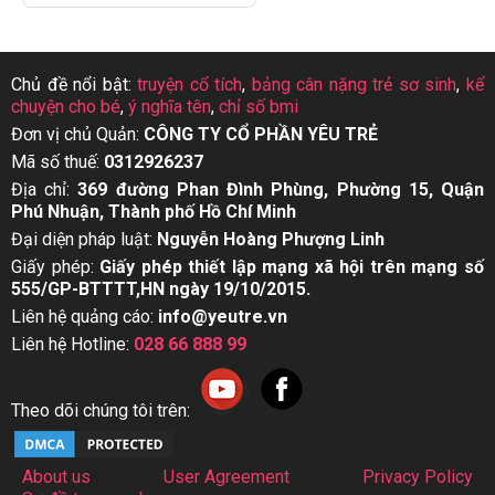
Chủ đề nổi bật:
truyện cổ tích
,
bảng cân nặng trẻ sơ sinh
,
kể
chuyện cho bé
,
ý nghĩa tên
,
chỉ số bmi
Đơn vị chủ Quản:
CÔNG TY CỔ PHẦN YÊU TRẺ
Mã số thuế:
0312926237
Địa chỉ:
369 đường Phan Đình Phùng, Phường 15, Quận
Phú Nhuận, Thành phố Hồ Chí Minh
Đại diện pháp luật:
Nguyễn Hoàng Phượng Linh
Giấy phép:
Giấy phép thiết lập mạng xã hội trên mạng số
555/GP-BTTTT,HN ngày 19/10/2015.
Liên hệ quảng cáo:
info@yeutre.vn
Liên hệ Hotline:
028 66 888 99
Theo dõi chúng tôi trên:
About us
User Agreement
Privacy Policy