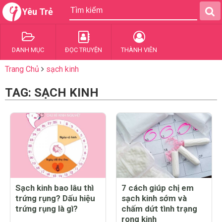
Yêu Trẻ
DANH MỤC
ĐỌC TRUYỆN
THÀNH VIÊN
Trang Chủ
sạch kinh
TAG: SẠCH KINH
Sạch kinh bao lâu thì
7 cách giúp chị em
trứng rụng? Dấu hiệu
sạch kinh sớm và
trứng rụng là gì?
chấm dứt tình trạng
rong kinh