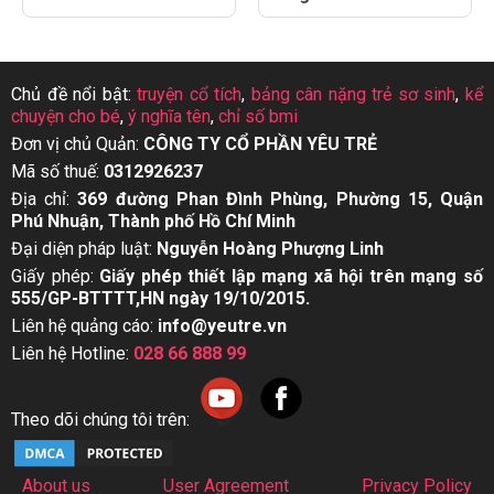
Chủ đề nổi bật:
truyện cổ tích
,
bảng cân nặng trẻ sơ sinh
,
kể
chuyện cho bé
,
ý nghĩa tên
,
chỉ số bmi
Đơn vị chủ Quản:
CÔNG TY CỔ PHẦN YÊU TRẺ
Mã số thuế:
0312926237
Địa chỉ:
369 đường Phan Đình Phùng, Phường 15, Quận
Phú Nhuận, Thành phố Hồ Chí Minh
Đại diện pháp luật:
Nguyễn Hoàng Phượng Linh
Giấy phép:
Giấy phép thiết lập mạng xã hội trên mạng số
555/GP-BTTTT,HN ngày 19/10/2015.
Liên hệ quảng cáo:
info@yeutre.vn
Liên hệ Hotline:
028 66 888 99
Theo dõi chúng tôi trên:
About us
User Agreement
Privacy Policy