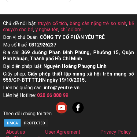
Chủ đề nổi bật:
truyện cổ tích
,
bảng cân nặng trẻ sơ sinh
,
kể
chuyện cho bé
,
ý nghĩa tên
,
chỉ số bmi
Đơn vị chủ Quản:
CÔNG TY CỔ PHẦN YÊU TRẺ
Mã số thuế:
0312926237
Địa chỉ:
369 đường Phan Đình Phùng, Phường 15, Quận
Phú Nhuận, Thành phố Hồ Chí Minh
Đại diện pháp luật:
Nguyễn Hoàng Phượng Linh
Giấy phép:
Giấy phép thiết lập mạng xã hội trên mạng số
555/GP-BTTTT,HN ngày 19/10/2015.
Liên hệ quảng cáo:
info@yeutre.vn
Liên hệ Hotline:
028 66 888 99
Theo dõi chúng tôi trên:
About us
User Agreement
Privacy Policy