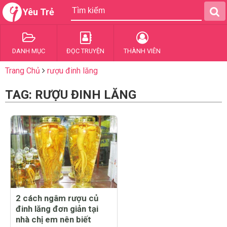
Yêu Trẻ
DANH MỤC
ĐỌC TRUYỆN
THÀNH VIÊN
Trang Chủ
rượu đinh lăng
TAG: RƯỢU ĐINH LĂNG
2 cách ngâm rượu củ
đinh lăng đơn giản tại
nhà chị em nên biết