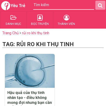
Yêu Trẻ
DANH MỤC
ĐỌC TRUYỆN
THÀNH VIÊN
Trang Chủ
rủi ro khi thụ tinh
TAG: RỦI RO KHI THỤ TINH
Hậu quả của thụ tinh
nhân tạo - điều không
mong đợi nhưng bạn cần