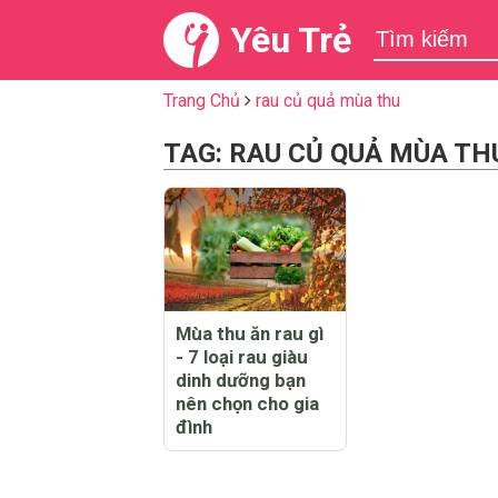
Yêu Trẻ
Trang Chủ
rau củ quả mùa thu
TAG: RAU CỦ QUẢ MÙA TH
Mùa thu ăn rau gì
- 7 loại rau giàu
dinh dưỡng bạn
nên chọn cho gia
đình