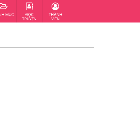
NH MỤC
ĐỌC
THÀNH
TRUYỆN
VIÊN