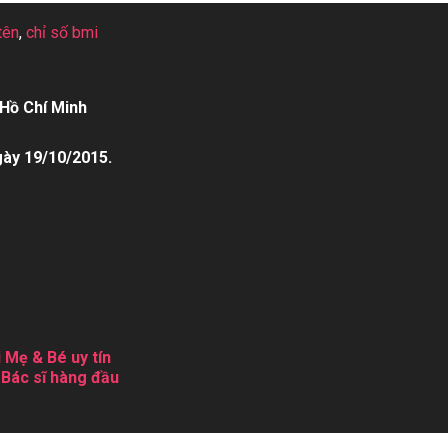
tên
,
chỉ số bmi
Hồ Chí Minh
gày 19/10/2015.
 Mẹ & Bé uy tín
 Bác sĩ hàng đầu