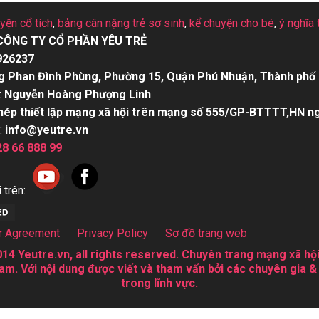
uyện cổ tích
,
bảng cân nặng trẻ sơ sinh
,
kể chuyện cho bé
,
ý nghĩa 
CÔNG TY CỔ PHẦN YÊU TRẺ
926237
g Phan Đình Phùng, Phường 15, Quận Phú Nhuận, Thành phố 
:
Nguyễn Hoàng Phượng Linh
hép thiết lập mạng xã hội trên mạng số 555/GP-BTTTT,HN n
:
info@yeutre.vn
28 66 888 99
 trên:
r Agreement
Privacy Policy
Sơ đồ trang web
14 Yeutre.vn, all rights reserved. Chuyên trang mạng xã hội
am. Với nội dung được viết và tham vấn bởi các chuyên gia &
trong lĩnh vực.