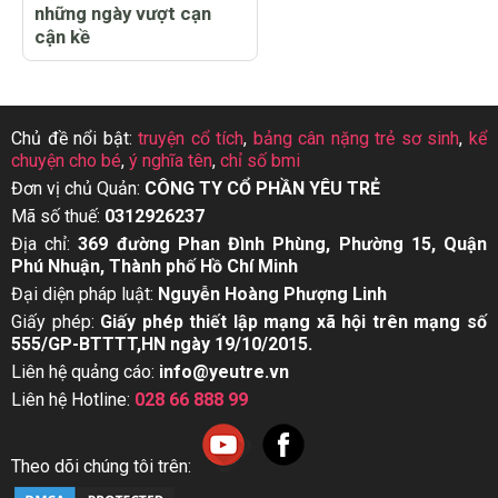
những ngày vượt cạn
cận kề
Chủ đề nổi bật:
truyện cổ tích
,
bảng cân nặng trẻ sơ sinh
,
kể
chuyện cho bé
,
ý nghĩa tên
,
chỉ số bmi
Đơn vị chủ Quản:
CÔNG TY CỔ PHẦN YÊU TRẺ
Mã số thuế:
0312926237
Địa chỉ:
369 đường Phan Đình Phùng, Phường 15, Quận
Phú Nhuận, Thành phố Hồ Chí Minh
Đại diện pháp luật:
Nguyễn Hoàng Phượng Linh
Giấy phép:
Giấy phép thiết lập mạng xã hội trên mạng số
555/GP-BTTTT,HN ngày 19/10/2015.
Liên hệ quảng cáo:
info@yeutre.vn
Liên hệ Hotline:
028 66 888 99
Theo dõi chúng tôi trên: