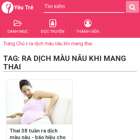
Yêu Trẻ
DANH MỤC
ĐỌC TRUYỆN
THÀNH VIÊN
Trang Chủ
ra dịch màu nâu khi mang thai
TAG: RA DỊCH MÀU NÂU KHI MANG
THAI
Thai 38 tuần ra dịch
màu nâu - báo hiệu cho