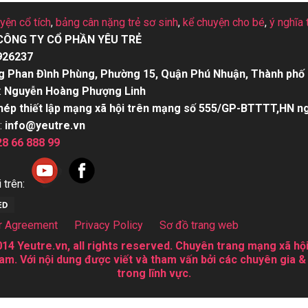
uyện cổ tích
,
bảng cân nặng trẻ sơ sinh
,
kể chuyện cho bé
,
ý nghĩa 
CÔNG TY CỔ PHẦN YÊU TRẺ
926237
g Phan Đình Phùng, Phường 15, Quận Phú Nhuận, Thành phố 
:
Nguyễn Hoàng Phượng Linh
hép thiết lập mạng xã hội trên mạng số 555/GP-BTTTT,HN n
:
info@yeutre.vn
28 66 888 99
 trên:
r Agreement
Privacy Policy
Sơ đồ trang web
14 Yeutre.vn, all rights reserved. Chuyên trang mạng xã hội
am. Với nội dung được viết và tham vấn bởi các chuyên gia &
trong lĩnh vực.