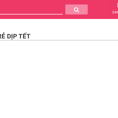
DA
Ẻ DỊP TẾT