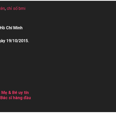
tên
,
chỉ số bmi
Hồ Chí Minh
gày 19/10/2015.
 Mẹ & Bé uy tín
 Bác sĩ hàng đầu