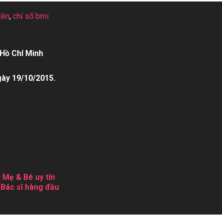
tên
,
chỉ số bmi
Hồ Chí Minh
gày 19/10/2015.
 Mẹ & Bé uy tín
 Bác sĩ hàng đầu