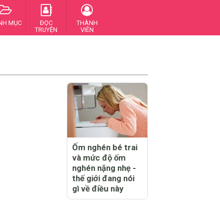
NH MỤC
ĐỌC
THÀNH
TRUYỆN
VIÊN
Ốm nghén bé trai
và mức độ ốm
nghén nặng nhẹ -
thế giới đang nói
gì về điều này