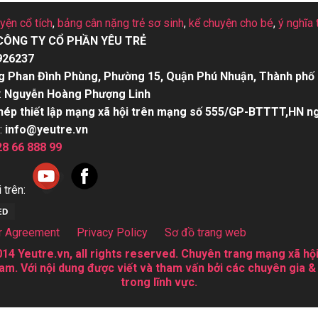
uyện cổ tích
,
bảng cân nặng trẻ sơ sinh
,
kể chuyện cho bé
,
ý nghĩa 
CÔNG TY CỔ PHẦN YÊU TRẺ
926237
g Phan Đình Phùng, Phường 15, Quận Phú Nhuận, Thành phố 
:
Nguyễn Hoàng Phượng Linh
hép thiết lập mạng xã hội trên mạng số 555/GP-BTTTT,HN n
:
info@yeutre.vn
28 66 888 99
 trên:
r Agreement
Privacy Policy
Sơ đồ trang web
14 Yeutre.vn, all rights reserved. Chuyên trang mạng xã hội
am. Với nội dung được viết và tham vấn bởi các chuyên gia &
trong lĩnh vực.