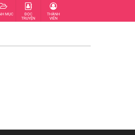
NH MỤC
ĐỌC
THÀNH
TRUYỆN
VIÊN