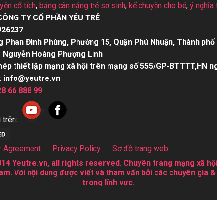
uyện cổ tích
,
bảng cân nặng trẻ sơ sinh
,
kể chuyện cho bé
,
ý nghĩa 
CÔNG TY CỔ PHẦN YÊU TRẺ
926237
g Phan Đình Phùng, Phường 15, Quận Phú Nhuận, Thành phố 
:
Nguyễn Hoàng Phượng Linh
hép thiết lập mạng xã hội trên mạng số 555/GP-BTTTT,HN n
:
info@yeutre.vn
28 66 888 99
 trên:
r Agreement
Privacy Policy
Sơ đồ trang web
14 Yeutre.vn, all rights reserved. Chuyên trang mạng xã hội
am. Với nội dung được viết và tham vấn bởi các chuyên gia &
trong lĩnh vực.