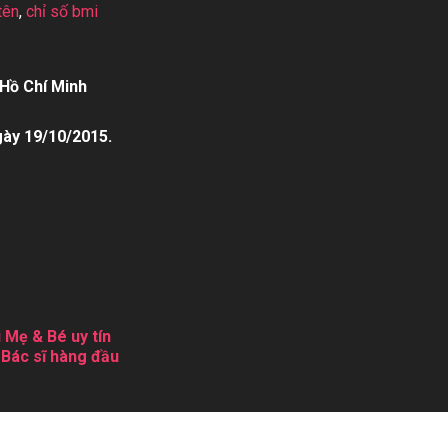
tên
,
chỉ số bmi
Hồ Chí Minh
gày 19/10/2015.
 Mẹ & Bé uy tín
 Bác sĩ hàng đầu