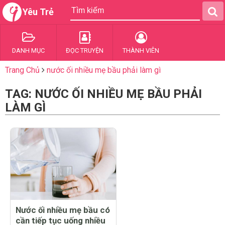
Yêu Trẻ
DANH MỤC
ĐỌC TRUYỆN
THÀNH VIÊN
Trang Chủ
nước ối nhiều mẹ bầu phải làm gì
TAG: NƯỚC ỐI NHIỀU MẸ BẦU PHẢI
LÀM GÌ
Nước ối nhiều mẹ bầu có
cần tiếp tục uống nhiều