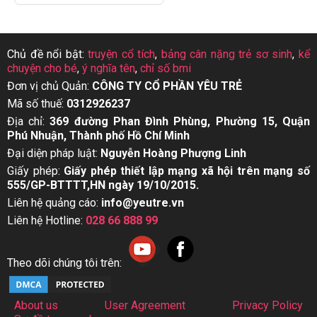
Chủ đề nổi bật:
truyện cổ tích
,
bảng cân nặng trẻ sơ sinh
,
kể
chuyện cho bé
,
ý nghĩa tên
,
chỉ số bmi
Đơn vị chủ Quản:
CÔNG TY CỔ PHẦN YÊU TRẺ
Mã số thuế:
0312926237
Địa chỉ:
369 đường Phan Đình Phùng, Phường 15, Quận
Phú Nhuận, Thành phố Hồ Chí Minh
Đại diện pháp luật:
Nguyễn Hoàng Phượng Linh
Giấy phép:
Giấy phép thiết lập mạng xã hội trên mạng số
555/GP-BTTTT,HN ngày 19/10/2015.
Liên hệ quảng cáo:
info@yeutre.vn
Liên hệ Hotline:
028 66 888 99
Theo dõi chúng tôi trên:
About us
User Agreement
Privacy Policy