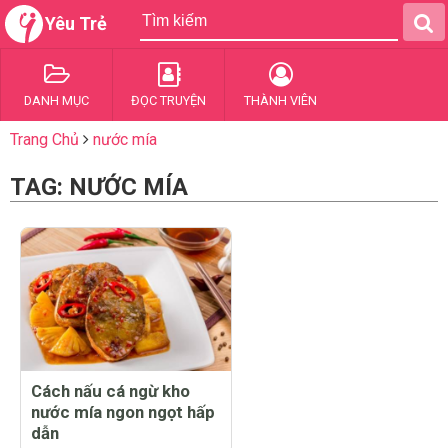
Yêu Trẻ
DANH MỤC
ĐỌC TRUYỆN
THÀNH VIÊN
Trang Chủ
nước mía
TAG: NƯỚC MÍA
Cách nấu cá ngừ kho
nước mía ngon ngọt hấp
dẫn