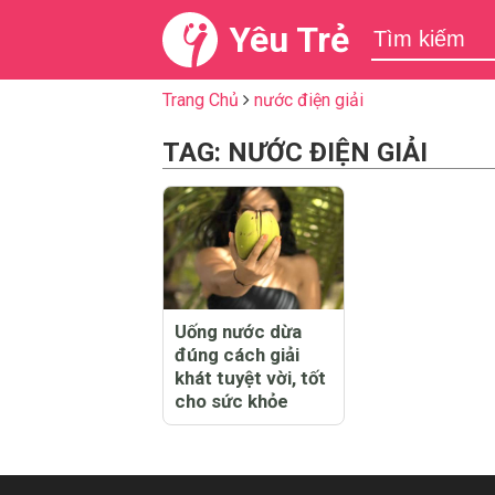
Yêu Trẻ
Trang Chủ
nước điện giải
TAG: NƯỚC ĐIỆN GIẢI
Uống nước dừa
đúng cách giải
khát tuyệt vời, tốt
cho sức khỏe