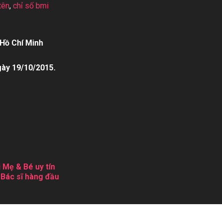
tên
,
chỉ số bmi
Hồ Chí Minh
gày 19/10/2015.
 Mẹ & Bé uy tín
 Bác sĩ hàng đầu