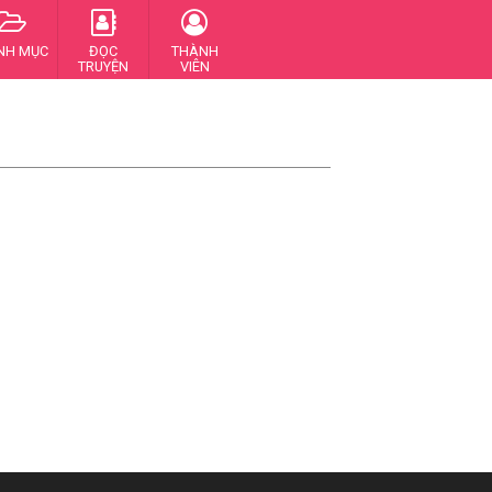
NH MỤC
ĐỌC
THÀNH
TRUYỆN
VIÊN