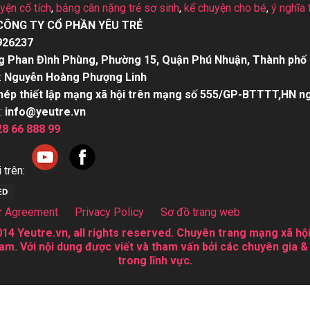
uyện cổ tích
,
bảng cân nặng trẻ sơ sinh
,
kể chuyện cho bé
,
ý nghĩa 
CÔNG TY CỔ PHẦN YÊU TRẺ
926237
g Phan Đình Phùng, Phường 15, Quận Phú Nhuận, Thành phố 
:
Nguyễn Hoàng Phượng Linh
hép thiết lập mạng xã hội trên mạng số 555/GP-BTTTT,HN n
:
info@yeutre.vn
28 66 888 99
 trên:
r Agreement
Privacy Policy
Sơ đồ trang web
14 Yeutre.vn, all rights reserved. Chuyên trang mạng xã hội
am. Với nội dung được viết và tham vấn bởi các chuyên gia &
trong lĩnh vực.