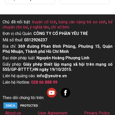
Chủ đề nổi bật:
truyện cổ tích
,
bảng cân nặng trẻ sơ sinh
,
kể
chuyện cho bé
,
ý nghĩa tên
,
chỉ số bmi
Đơn vị chủ Quản:
CÔNG TY CỔ PHẦN YÊU TRẺ
Mã số thuế:
0312926237
Địa chỉ:
369 đường Phan Đình Phùng, Phường 15, Quận
Phú Nhuận, Thành phố Hồ Chí Minh
Đại diện pháp luật:
Nguyễn Hoàng Phượng Linh
Giấy phép:
Giấy phép thiết lập mạng xã hội trên mạng số
555/GP-BTTTT,HN ngày 19/10/2015.
Liên hệ quảng cáo:
info@yeutre.vn
Liên hệ Hotline:
028 66 888 99
Theo dõi chúng tôi trên:
About us
User Agreement
Privacy Policy