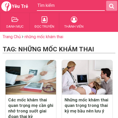
Yêu Trẻ
DANH MỤC
ĐỌC TRUYỆN
THÀNH VIÊN
Trang Chủ
những mốc khám thai
TAG: NHỮNG MỐC KHÁM THAI
Các mốc khám thai
Những mốc khám thai
quan trọng mẹ cần ghi
quan trọng trong thai
nhớ trong suốt giai
kỳ mẹ bầu nên lưu ý
đoạn thai kỳ