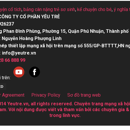
uyện cổ tích
,
bảng cân nặng trẻ sơ sinh
,
kể chuyện cho bé
,
ý nghĩa 
CÔNG TY CỔ PHẦN YÊU TRẺ
926237
g Phan Đình Phùng, Phường 15, Quận Phú Nhuận, Thành phố 
:
Nguyễn Hoàng Phượng Linh
hép thiết lập mạng xã hội trên mạng số 555/GP-BTTTT,HN n
:
info@yeutre.vn
28 66 888 99
 trên:
r Agreement
Privacy Policy
Sơ đồ trang web
14 Yeutre.vn, all rights reserved. Chuyên trang mạng xã hội
am. Với nội dung được viết và tham vấn bởi các chuyên gia &
trong lĩnh vực.