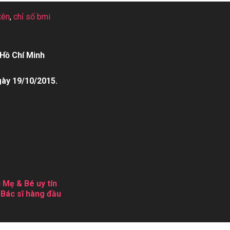
tên
,
chỉ số bmi
Hồ Chí Minh
gày 19/10/2015.
 Mẹ & Bé uy tín
 Bác sĩ hàng đầu