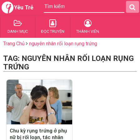
Yêu Trẻ
DANH MỤC
ĐỌC TRUYỆN
THÀNH VIÊN
Trang Chủ
nguyên nhân rối loạn rụng trứng
TAG: NGUYÊN NHÂN RỐI LOẠN RỤNG
TRỨNG
Chu kỳ rụng trứng ở phụ
nữ bị rối loạn, tác nhân