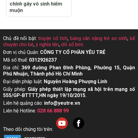
chính gây vô sinh hiếm
muộn
Chủ đề nổi bật:
truyện cổ tích
,
bảng cân nặng trẻ sơ sinh
,
kể
chuyện cho bé
,
ý nghĩa tên
,
chỉ số bmi
Đơn vị chủ Quản:
CÔNG TY CỔ PHẦN YÊU TRẺ
Mã số thuế:
0312926237
Địa chỉ:
369 đường Phan Đình Phùng, Phường 15, Quận
Phú Nhuận, Thành phố Hồ Chí Minh
Đại diện pháp luật:
Nguyễn Hoàng Phượng Linh
Giấy phép:
Giấy phép thiết lập mạng xã hội trên mạng số
555/GP-BTTTT,HN ngày 19/10/2015.
Liên hệ quảng cáo:
info@yeutre.vn
Liên hệ Hotline:
028 66 888 99
Theo dõi chúng tôi trên: