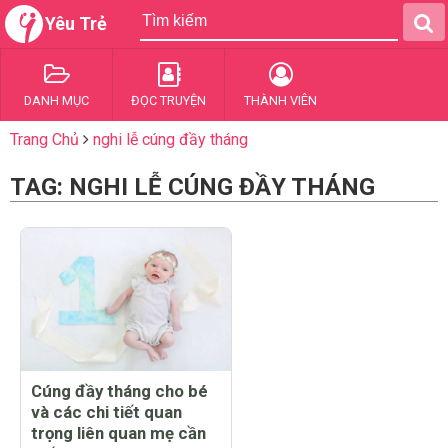
Yêu Trẻ
DANH MỤC
ĐỌC TRUYỆN
THÀNH VIÊN
Trang Chủ
nghi lễ cúng đầy tháng
TAG: NGHI LỄ CÚNG ĐẦY THÁNG
Cúng đầy tháng cho bé
và các chi tiết quan
trọng liên quan mẹ cần