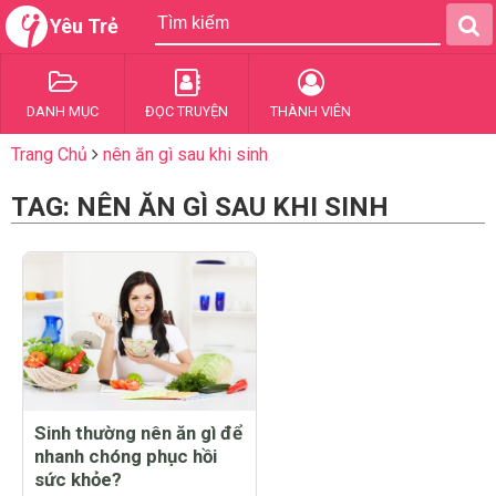
Yêu Trẻ
DANH MỤC
ĐỌC TRUYỆN
THÀNH VIÊN
Trang Chủ
nên ăn gì sau khi sinh
TAG: NÊN ĂN GÌ SAU KHI SINH
Sinh thường nên ăn gì để
nhanh chóng phục hồi
sức khỏe?