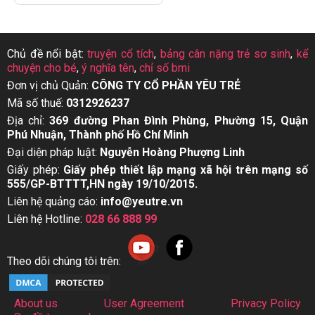
Chủ đề nổi bật:
truyện cổ tích
,
bảng cân nặng trẻ sơ sinh
,
kể
chuyện cho bé
,
ý nghĩa tên
,
chỉ số bmi
Đơn vị chủ Quản:
CÔNG TY CỔ PHẦN YÊU TRẺ
Mã số thuế:
0312926237
Địa chỉ:
369 đường Phan Đình Phùng, Phường 15, Quận
Phú Nhuận, Thành phố Hồ Chí Minh
Đại diện pháp luật:
Nguyễn Hoàng Phượng Linh
Giấy phép:
Giấy phép thiết lập mạng xã hội trên mạng số
555/GP-BTTTT,HN ngày 19/10/2015.
Liên hệ quảng cáo:
info@yeutre.vn
Liên hệ Hotline:
028 66 888 99
Theo dõi chúng tôi trên:
About us
User Agreement
Privacy Policy