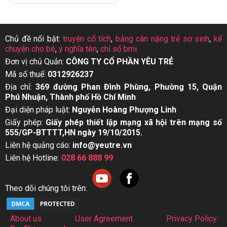
Chủ đề nổi bật:
truyện cổ tích
,
bảng cân nặng trẻ sơ sinh
,
kể
chuyện cho bé
,
ý nghĩa tên
,
chỉ số bmi
Đơn vị chủ Quản:
CÔNG TY CỔ PHẦN YÊU TRẺ
Mã số thuế:
0312926237
Địa chỉ:
369 đường Phan Đình Phùng, Phường 15, Quận
Phú Nhuận, Thành phố Hồ Chí Minh
Đại diện pháp luật:
Nguyễn Hoàng Phượng Linh
Giấy phép:
Giấy phép thiết lập mạng xã hội trên mạng số
555/GP-BTTTT,HN ngày 19/10/2015.
Liên hệ quảng cáo:
info@yeutre.vn
Liên hệ Hotline:
028 66 888 99
Theo dõi chúng tôi trên:
About us
User Agreement
Privacy Policy