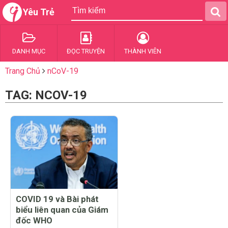
Yêu Trẻ
DANH MỤC
ĐỌC TRUYỆN
THÀNH VIÊN
Trang Chủ
nCoV-19
TAG: NCOV-19
COVID 19 và Bài phát
biểu liên quan của Giám
đốc WHO